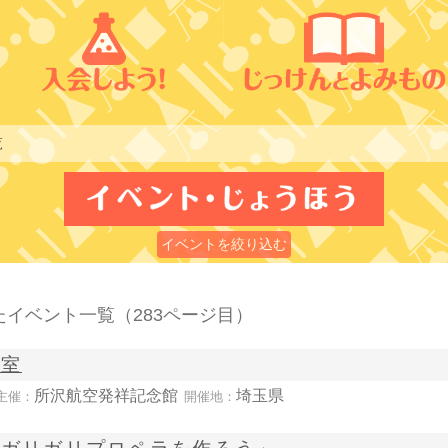
覧
イベントを絞り込む
たイベント一覧
（283ページ目）
教室
所沢航空発祥記念館
埼玉県
主催：
開催地：