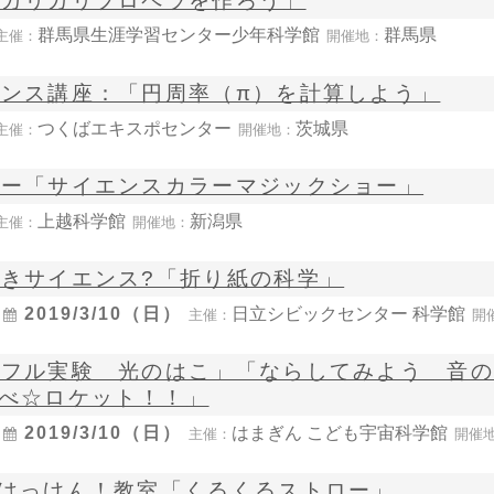
「ガリガリプロペラを作ろう」
群馬県生涯学習センター少年科学館
群馬県
主催：
開催地：
ンス講座：「円周率（π）を計算しよう」
つくばエキスポセンター
茨城県
主催：
開催地：
ョー「サイエンスカラーマジックショー」
上越科学館
新潟県
主催：
開催地：
きサイエンス?「折り紙の科学」
〜
2019/3/10（日）
日立シビックセンター 科学館
主催：
開
フル実験 光のはこ」「ならしてみよう 音の
べ☆ロケット！！」
〜
2019/3/10（日）
はまぎん こども宇宙科学館
主催：
開催
はっけん！教室「くるくるストロー」