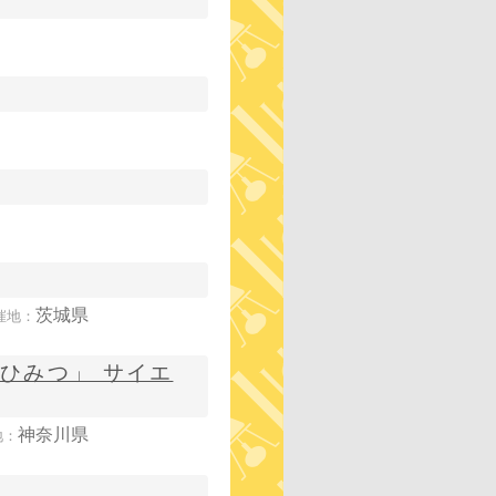
茨城県
催地：
ひみつ」 サイエ
神奈川県
地：