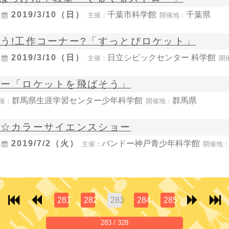
〜
2019/3/10（日）
千葉市科学館
千葉県
主催：
開催地：
う!工作コーナー?「すっとびロケット」
〜
2019/3/10（日）
日立シビックセンター 科学館
主催：
開
ョー「ロケットを飛ばそう」
群馬県生涯学習センター少年科学館
群馬県
催：
開催地：
き☆カラーサイエンスショー
〜
2019/7/2（火）
バンドー神戸青少年科学館
主催：
開催地
281
282
283
284
285
283 / 328