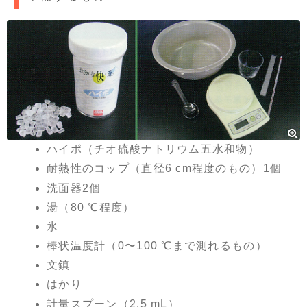
ハイポ（チオ硫酸ナトリウム五水和物）
耐熱性のコップ（直径6 cm程度のもの）1個
洗面器2個
湯（80 ℃程度）
氷
棒状温度計（0〜100 ℃まで測れるもの）
文鎮
はかり
計量スプーン（2.5 mL）