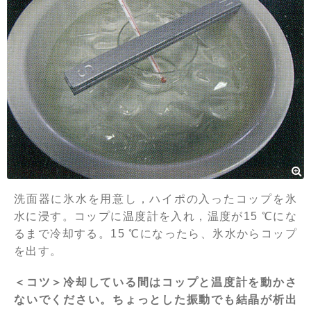
洗面器に氷水を用意し，ハイポの入ったコップを氷
水に浸す。コップに温度計を入れ，温度が15 ℃にな
るまで冷却する。15 ℃になったら、氷水からコップ
を出す。
＜コツ＞冷却している間はコップと温度計を動かさ
ないでください。ちょっとした振動でも結晶が析出