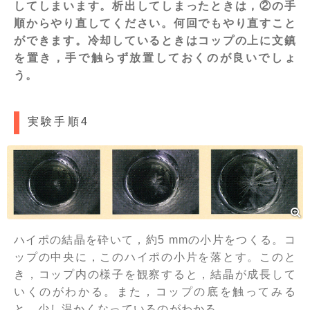
してしまいます。析出してしまったときは，②の手
順からやり直してください。何回でもやり直すこと
ができます。冷却しているときはコップの上に文鎮
を置き，手で触らず放置しておくのが良いでしょ
う。
実験手順4
ハイポの結晶を砕いて，約5 mmの小片をつくる。コ
ップの中央に，このハイポの小片を落とす。このと
き，コップ内の様子を観察すると，結晶が成長して
いくのがわかる。また，コップの底を触ってみる
と，少し温かくなっているのがわかる。