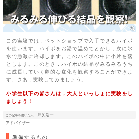
この実験では，ペットショップで入手できるハイポ
を使います。ハイポをお湯で温めてとかし，次に氷
水で急激に冷却します。このハイポの中に小片を落
とします。このとき，ハイポの結晶がみるみるうち
に成長していく劇的な変化を観察することができま
す。さあ，実験してみましょう。
小学生以下の皆さんは，大人といっしょに実験をし
ましょう！
肆矢浩一
この記事を書いた人：
アドバイザー
準備するもの