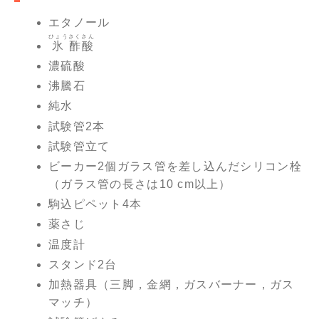
エタノール
ひょう
さくさん
氷
酢酸
濃硫酸
沸騰石
純水
試験管2本
試験管立て
ビーカー2個ガラス管を差し込んだシリコン栓
（ガラス管の長さは10 cm以上）
駒込ピペット4本
薬さじ
温度計
スタンド2台
加熱器具（三脚，金網，ガスバーナー，ガス
マッチ）