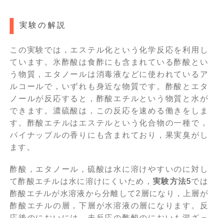
実験の解説
この実験では，エステル化という化学反応を利用し
ています。氷酢酸は食酢にも含まれている酢酸とい
う物質，エタノールは消毒液などに使われているア
ルコールで，いずれも身近な物質です。酢酸とエタ
ノールが反応すると，酢酸エチルという物質と水が
できます。濃硫酸は，この反応を速める働きをしま
す。酢酸エチルはエステルという化合物の一種で，
パイナップルの香りにも含まれており，果実臭がし
ます。
酢酸，エタノール，硫酸は水に溶けやすいのに対し
て酢酸エチルは水に溶けにくいため，
実験方法5
では
酢酸エチルが水溶液から分離して2層になり，上層が
酢酸エチルの層，下層が水溶液の層になります。反
応後のにおいには，未反応の酢酸のにおいも混ざっ