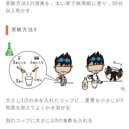
実験方法1の溶液を，太い筆で画用紙に塗り，30分
以上乾かす
実験方法3
大さじ1/2の水を入れたコップに，重曹を小さじ1/3
程度を加えてよくかき混ぜる
別のコップに大さじ1/2の食酢を入れる