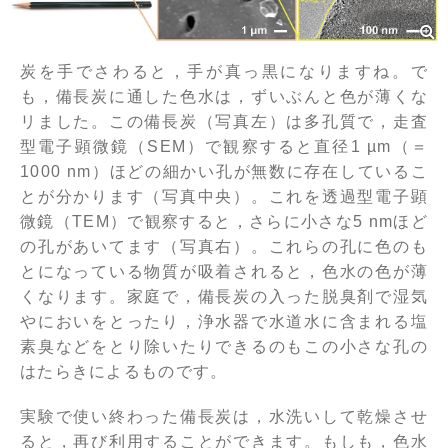
炭を手でさわると，手が真っ黒になりますね。で
も，備長炭に通した色水は，ずいぶんと色が薄くな
リました。この備長炭（写真左）は多孔質で，走査
型電子顕微鏡（SEM）で観察すると直径1 µm（＝
1000 nm）ほどの細かい孔が無数に存在しているこ
とが分かります（写真中央）。これを透過型電子顕
微鏡（TEM）で観察すると，さらに小さな5 nmほど
の孔があいてます（写真右）。これらの孔に色のも
とになっている物質が吸着されると，色水の色が薄
くなります。家庭で，備長炭の入った脱臭剤で湿気
やにおいをとったり，浄水器で水道水に含まれる塩
素臭などをとり除いたりできるのもこの小さな孔の
はたらきによるものです。
実験で使い終わった備長炭は，水洗いして乾燥させ
ると，再び利用することができます。もしも，色水