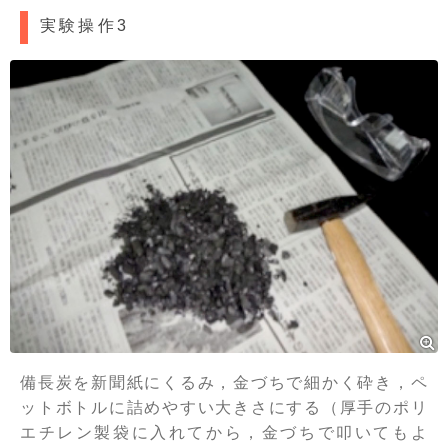
実験操作3
備長炭を新聞紙にくるみ，金づちで細かく砕き，ペ
ットボトルに詰めやすい大きさにする（厚手のポリ
エチレン製袋に入れてから，金づちで叩いてもよ