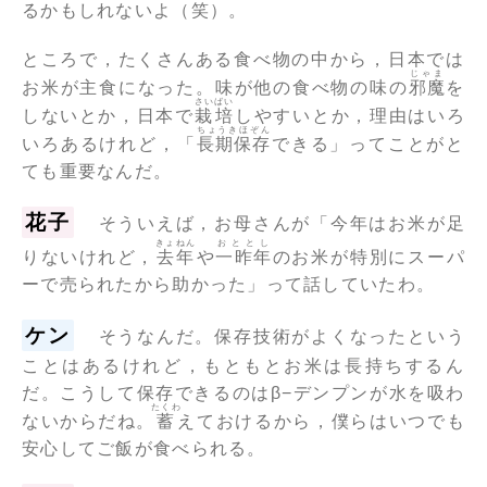
るかもしれないよ（笑）。
ところで，たくさんある食べ物の中から，日本では
じゃま
お米が主食になった。味が他の食べ物の味の
邪魔
を
さいばい
しないとか，日本で
栽培
しやすいとか，理由はいろ
ちょうきほぞん
いろあるけれど，「
長期保存
できる」ってことがと
ても重要なんだ。
花子
そういえば，お母さんが「今年はお米が足
きょねん
おととし
りないけれど，
去年
や
一昨年
のお米が特別にスーパ
ーで売られたから助かった」って話していたわ。
ケン
そうなんだ。保存技術がよくなったという
ことはあるけれど，もともとお米は長持ちするん
だ。こうして保存できるのはβ−デンプンが水を吸わ
たくわ
ないからだね。
蓄
えておけるから，僕らはいつでも
安心してご飯が食べられる。