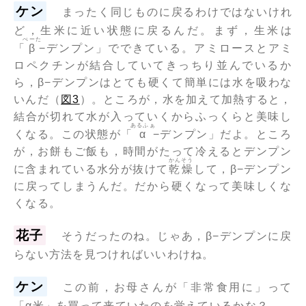
ケン
まったく同じものに戻るわけではないけれ
ど，生米に近い状態に戻るんだ。まず，生米は
べーた
「
β
−デンプン」でできている。アミロースとアミ
ロペクチンが結合していてきっちり並んでいるか
ら，β−デンプンはとても硬くて簡単には水を吸わな
いんだ（
図3
）。ところが，水を加えて加熱すると，
結合が切れて水が入っていくからふっくらと美味し
あるふぁ
くなる。この状態が「
α
−デンプン」だよ。ところ
が，お餅もご飯も，時間がたって冷えるとデンプン
かんそう
に含まれている水分が抜けて
乾燥
して，β−デンプン
に戻ってしまうんだ。だから硬くなって美味しくな
くなる。
花子
そうだったのね。じゃあ，β−デンプンに戻
らない方法を見つければいいわけね。
ケン
この前，お母さんが「非常食用に」って
「α米」を買って来ていたのを覚えているかな？