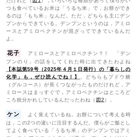
だけれど（
図1
），いろいろな種類があって僕らがい
つも食べているお米は「うるち米」で，お餅ができ
るのは「もち米」なんだ。ただ，どちらも主にデン
プンからできている。デンプンというのは，アミロ
ースとアミロペクチンが混ざってできているんだ
よ。
花子
アミロースとアミロペクチン？！ 「デン
プンのり」の話をしてくれた時に出てきたわよね
【本誌第59号（2025年４月１日発行）の「暮らしの
化学」も，ぜひ読んでね！】
。どちらもブドウ糖
（グルコース）が長くつながったものだけれど，ア
ミロースはまっすぐで，アミロペクチンはところど
ころ枝分かれしているんだったわね（
図2
）。
ケン
よく覚えているね。お餅について考える時
は，この2つの違いに注目するんだ。僕らがご飯とし
てよく食べている「うるち米」のデンプンではアミ