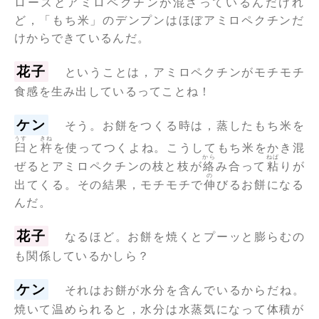
ロースとアミロペクチンが混ざっているんだけれ
ど，「もち米」のデンプンはほぼアミロペクチンだ
けからできているんだ。
花子
ということは，アミロペクチンがモチモチ
食感を生み出しているってことね！
ケン
そう。お餅をつくる時は，蒸したもち米を
うす
きね
臼
と
杵
を使ってつくよね。こうしてもち米をかき混
から
ねば
ぜるとアミロペクチンの枝と枝が
絡
み合って
粘
りが
の
出てくる。その結果，モチモチで
伸
びるお餅になる
んだ。
花子
なるほど。お餅を焼くとプーッと膨らむの
も関係しているかしら？
ケン
それはお餅が水分を含んでいるからだね。
焼いて温められると，水分は水蒸気になって体積が