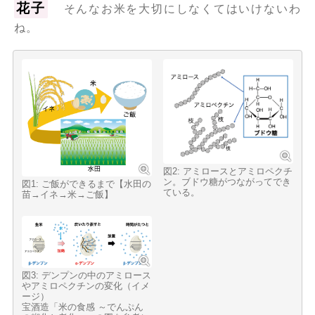
花子
そんなお米を大切にしなくてはいけないわ
ね。
図2: アミロースとアミロペクチ
ン。ブドウ糖がつながってでき
図1: ご飯ができるまで【水田の
ている。
苗→イネ→米→ご飯】
図3: デンプンの中のアミロース
やアミロペクチンの変化（イメ
ージ）
宝酒造「米の食感 ～でんぷん