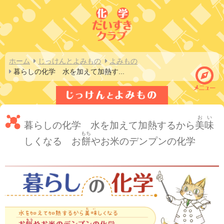
ホーム
じっけんとよみもの
よみもの
暮らしの化学　水を加えて加熱す
...
おい
暮らしの化学 水を加えて加熱するから
美味
もち
しくなる お
餅
やお米のデンプンの化学