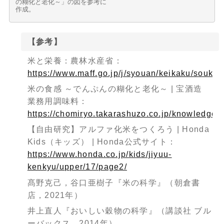
の糊化と老化～」の図を参考に
作成。
【参考】
米と栄養：農林水産省：
https://www.maff.go.jp/j/syouan/keikaku/souk
米の食感 ～でんぷんの糊化と老化～ | 宝酒造
業務用調味料：
https://chomiryo.takarashuzo.co.jp/knowledge/d
【自由研究】アルファ化米をつくろう | Honda
Kids（キッズ） | Honda公式サイト：
https://www.honda.co.jp/kids/jiyuu-
kenkyu/upper/17/page2/
髙野克己，谷口亜樹子『米の科学』（朝倉書
店，2021年）
井上直人『おいしい穀物の科学』（講談社 ブル
ーバックス，2014年）